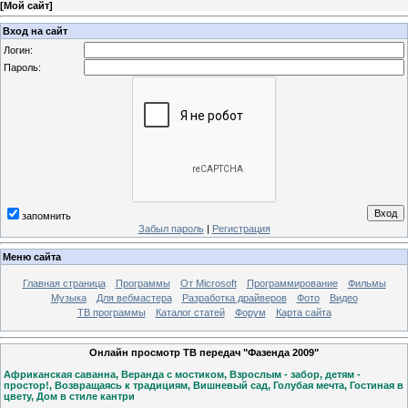
[
Мой сайт
]
Вход на сайт
Логин:
Пароль:
запомнить
Забыл пароль
|
Регистрация
Меню сайта
Главная страница
Программы
От Microsoft
Программирование
Фильмы
Музыка
Для вебмастера
Разработка драйверов
Фото
Видео
ТВ программы
Каталог статей
Форум
Карта сайта
Онлайн просмотр ТВ передач "Фазенда 2009"
Африканская саванна, Веранда с мостиком, Взрослым - забор, детям -
простор!, Возвращаясь к традициям, Вишневый сад, Голубая мечта, Гостиная в
цвету, Дом в стиле кантри