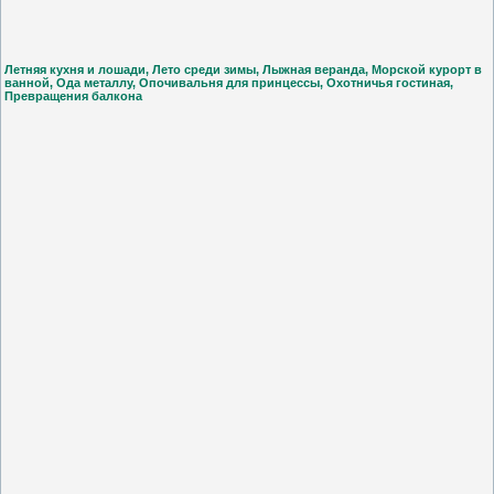
Летняя кухня и лошади, Лето среди зимы, Лыжная веранда, Морской курорт в
ванной, Ода металлу, Опочивальня для принцессы, Охотничья гостиная,
Превращения балкона