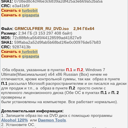
SHA1:
0708ed8c4cf46e3c6839a2df425a3eb69a52ba5a
CRC:
e3a41b5f
Скачать с
turbobit
Скачать с
gigapeta
Файл:
GRMCULFRER_RU_DVD.iso 2,94 Гбx64
Размер:
2,94 ГБ (3 153 297 408 байт)
MD5:
72c88fbfca5645f44128599ad41827e9
SHA1:
59ffaba2a52d9fab5b68bd1f6e0c00976de57b83
CRC:
9287413b
Скачать с
turbobit
Скачать с
gigapeta
Оба образа, указанные в пунктах
П.1
и
П.2
, Windows 7
Ultimate(Максимальная) x64 x86 Russian (Box) ничем не
отличаются, кроме контрольной суммы, так как образ в пункте
П.1
рассылал Microsoft распространителям и он писался на диски
для продаж и т.п., а образ в пункте
П.2
просто сняли с
купленного лицензионного диска (Обе ОС в пунктах
П.1
и
П. 2
проверены и
были установлены на компьютере. Все работает нормально).
Дополнительная информация:
1. Запишите образ iso на DVD диск с помощью программы
Alcohol 120%
или
Daemon Tools
.
2. Установите ОС.