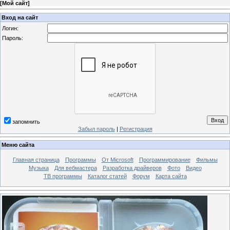
[
Мой сайт
]
Вход на сайт
Логин:
Пароль:
запомнить
Забыл пароль
|
Регистрация
Меню сайта
Главная страница
Программы
От Microsoft
Программирование
Фильмы
Музыка
Для вебмастера
Разработка драйверов
Фото
Видео
ТВ программы
Каталог статей
Форум
Карта сайта