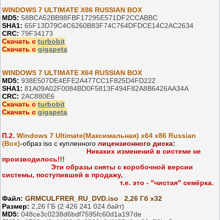
WINDOWS 7 ULTIMATE X86 RUSSIAN BOX
MD5:
58BCA52BB98FBF17295E571DF2CCABBC
SHA1:
65F13D79C4C6260B83F74C764DFDCE14C2AC2634
CRC:
79F34173
Скачать с
turbobit
Скачать с
gigapeta
WINDOWS 7 ULTIMATE X64 RUSSIAN BOX
MD5:
938E507DE4EFE2A477CC1F825D4FD222
SHA1:
81A09A02F0084BD0F5813F494F82A8B6426AA34A
CRC:
2AC880E6
Скачать с
turbobit
С
качать с
gigapeta
П.2.
Windows 7 Ultimate(Максимальная) x64 x86 Russian
(Box)
-образ iso с купленного
лицензионного диска:
Никаких изменений в системе не
производилось!!!
Эти образы сняты с коробочной версии
системы, поступившей в продажу,
т.е. это - "чистая" семёрка.
Файл:
GRMCULFRER_RU_DVD.iso 2,26 Гб x32
Размер:
2,26 ГБ (2 426 241 024 байт)
MD5:
048ce3c0238d6bdf7595fc60d1a197de