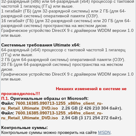
32-разрядный (x86) или 64-разрядный (x64) процессор с тактовой
частотой 1 гигагерц (ГГц) или выше.
1 гигабайт (ГБ) (для 32-разрядной системы) или 2 ГБ (для 64-
разрядной системы) оперативной памяти (ОЗУ).
16 гигабайт (ГБ) (для 32-разрядной системы) или 20 ГБ (для 64-
разрядной системы) пространства на жестком диске.
Графическое устройство DirectX 9 с драйвером WDDM версии 1.0
или выше.
Системные требования Ultimate x64:
64-разрядный (x64) процессор с тактовой частотой 1 гигагерц
(ГГц) или выше.
2 ГБ (для 64-разрядной системы) оперативной памяти (ОЗУ).
20 ГБ (для 64-разрядной системы) пространства на жестком
диске.
Графическое устройство DirectX 9 с драйвером WDDM версии 1.0
или выше.
Никаких изменений в системе не
производилось!!!
П.1.
Оригинальные образы от Microsoft:
Файл:
7600.16385.090713-1255_x86fre_client_ru-
ru_Retail_Ultimate
_DVD.iso
2.26 GB (2 426 210 304 байт).
Файл:
7600.16385.090713-1255_x64fre_client_ru-
ru_Retail_Ultimate_DVD.iso
2.94 GB (3 171 254 272 байт).
Контрольные суммы:
Контрольные суммы можно проверить на сайте
MSDN
.