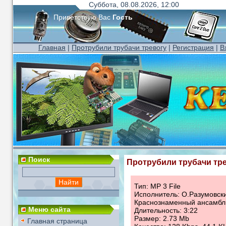
Суббота, 08.08.2026, 12:00
Приветствую Вас
Гость
Главная
|
Протрубили трубачи тревогу
|
Регистрация
|
В
Поиск
Протрубили трубачи тр
Тип: MP 3 File
Исполнитель: О.Разумовск
Краснознаменный ансамбл
Меню сайта
Длительность: 3:22
Размер: 2.73 Mb
Главная страница