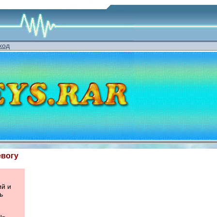
ход
евогу
ий и
ь