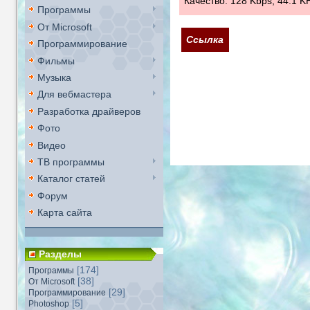
Качество: 128 Kbps, 44.1 K
Программы
От Microsoft
Ссылка
Программирование
Фильмы
Музыка
Для вебмастера
Разработка драйверов
Фото
Видео
ТВ программы
Каталог статей
Форум
Карта сайта
Разделы
[174]
Программы
[38]
От Microsoft
[29]
Программирование
[5]
Photoshop