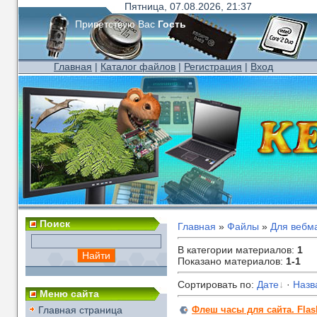
Пятница, 07.08.2026, 21:37
Приветствую Вас
Гость
Главная
|
Каталог файлов
|
Регистрация
|
Вход
Поиск
Главная
»
Файлы
»
Для вебм
В категории материалов
:
1
Показано материалов
:
1-1
Сортировать по
:
Дате
·
Назв
Меню сайта
Главная страница
Флеш часы для сайта. Flash