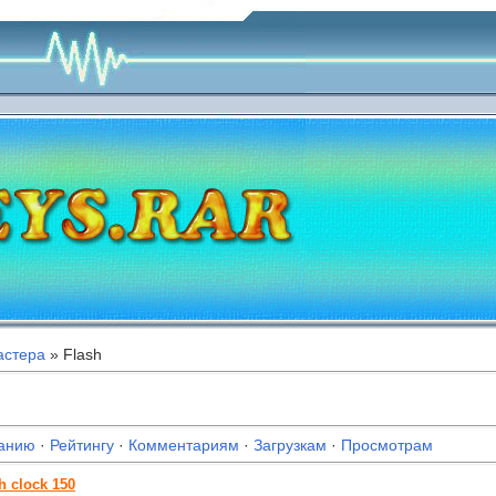
астера
» Flash
анию
·
Рейтингу
·
Комментариям
·
Загрузкам
·
Просмотрам
 clock 150