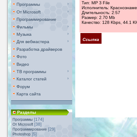
Тип: MP 3 File
Программы
Исполнитель: Краснознам
От Microsoft
Длительность: 2:57
Размер: 2.70 Mb
Программирование
Качество: 128 Kbps, 44.1 K
Фильмы
Музыка
Ссылка
Для вебмастера
Разработка драйверов
Фото
Видео
ТВ программы
Каталог статей
Форум
Карта сайта
Разделы
[174]
Программы
[38]
От Microsoft
[29]
Программирование
[5]
Photoshop