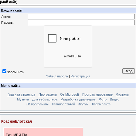
[
Мой сайт
]
Вход на сайт
Логин:
Пароль:
запомнить
Забыл пароль
|
Регистрация
Меню сайта
Главная страница
Программы
От Microsoft
Программирование
Фильмы
Музыка
Для вебмастера
Разработка драйверов
Фото
Видео
ТВ программы
Каталог статей
Форум
Карта сайта
Краснофлотская
Тип: MP 3 File