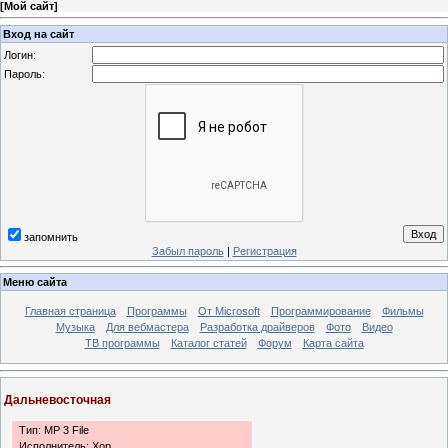
[
Мой сайт
]
Вход на сайт
Логин:
Пароль:
запомнить
Забыл пароль
|
Регистрация
Меню сайта
Главная страница
Программы
От Microsoft
Программирование
Фильмы
Музыка
Для вебмастера
Разработка драйверов
Фото
Видео
ТВ программы
Каталог статей
Форум
Карта сайта
Дальневосточная
Тип: MP 3 File
Исполнитель: Хор