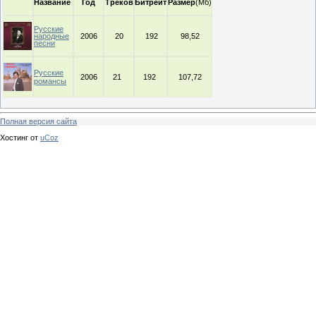
Название
Год
Треков
Битрейт
Размер
(Мб)
Русские
народные
2006
20
192
98,52
песни
Русские
2006
21
192
107,72
романсы
Полная версия сайта
Хостинг от
uCoz