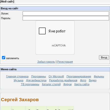
[
Мой сайт
]
Вход на сайт
Логин:
Пароль:
запомнить
Забыл пароль
|
Регистрация
Меню сайта
Главная страница
Программы
От Microsoft
Программирование
Фильмы
Музыка
Для вебмастера
Разработка драйверов
Фото
Видео
ТВ программы
Каталог статей
Форум
Карта сайта
Сергей Захаров