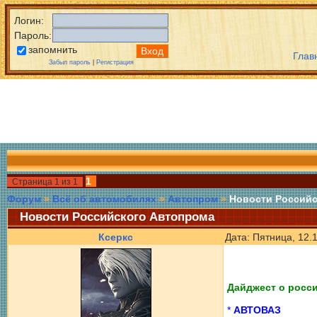
Логин:
Пароль:
запомнить
Глав
Забыл пароль
|
Регистрация
1
Страница
1
из
1
Форум
»
Всё об автомобилях
»
Автопром
»
Новости Российс
Новости Российского Автопрома
Ксеркс
Дата: Пятница, 12.
Дайджест о росс
*
АВТОВАЗ