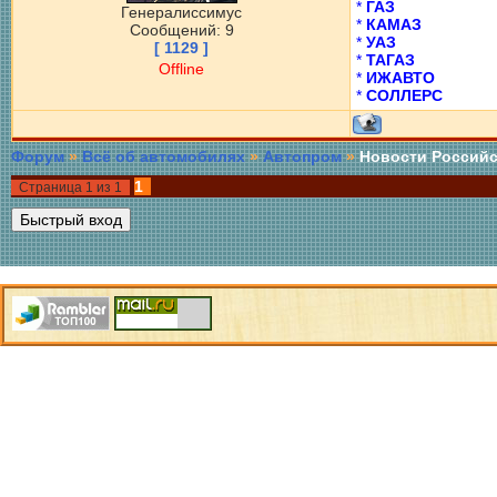
*
ГАЗ
Генералиссимус
*
КАМАЗ
Сообщений: 9
*
УАЗ
[ 1129 ]
*
ТАГАЗ
Offline
*
ИЖАВТО
*
СОЛЛЕРС
Форум
»
Всё об автомобилях
»
Автопром
»
Новости Российс
1
Страница
1
из
1