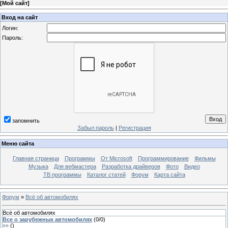
[
Мой сайт
]
Вход на сайт
Логин:
Пароль:
запомнить
Забыл пароль
|
Регистрация
Меню сайта
Главная страница
Программы
От Microsoft
Программирование
Фильмы
Музыка
Для вебмастера
Разработка драйверов
Фото
Видео
ТВ программы
Каталог статей
Форум
Карта сайта
Форум
»
Всё об автомобилях
Всё об автомобилях
Все о зарубежных автомобилях
(
0
/
0
)
»»
(
)