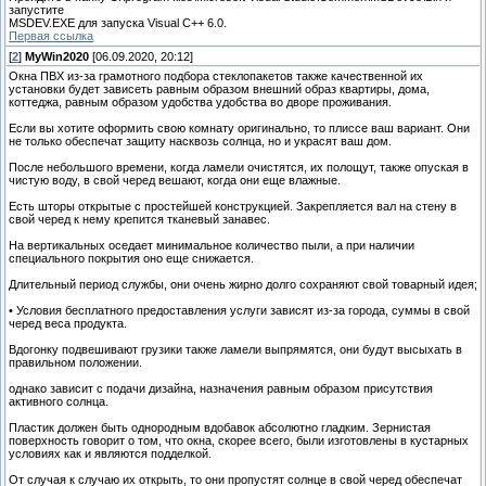
запустите
MSDEV.EXE для запуска Visual C++ 6.0.
Первая ссылка
[
2
]
MyWin2020
[06.09.2020, 20:12]
Окна ПВХ из-за грамотного подбора стеклопакетов также качественной их
установки будет зависеть равным образом внешний образ квартиры, дома,
коттеджа, равным образом удобства удобства во дворе проживания.
Если вы хотите оформить свою комнату оригинально, то плиссе ваш вариант. Они
не только обеспечат защиту насквозь солнца, но и украсят ваш дом.
После небольшого времени, когда ламели очистятся, их полощут, также опуская в
чистую воду, в свой черед вешают, когда они еще влажные.
Есть шторы открытые с простейшей конструкцией. Закрепляется вал на стену в
свой черед к нему крепится тканевый занавес.
На вертикальных оседает минимальное количество пыли, а при наличии
специального покрытия оно еще снижается.
Длительный период службы, они очень жирно долго сохраняют свой товарный идея;
• Условия бесплатного предоставления услуги зависят из-за города, суммы в свой
черед веса продукта.
Вдогонку подвешивают грузики также ламели выпрямятся, они будут высыхать в
правильном положении.
однако зависит с подачи дизайна, назначения равным образом присутствия
активного солнца.
Пластик должен быть однородным вдобавок абсолютно гладким. Зернистая
поверхность говорит о том, что окна, скорее всего, были изготовлены в кустарных
условиях как и являются подделкой.
От случая к случаю их открыть, то они пропустят солнце в свой черед обеспечат