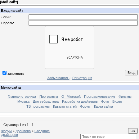
[
Мой сайт
]
Вход на сайт
Логин:
Пароль:
запомнить
Забыл пароль
|
Регистрация
Меню сайта
Главная страница
Программы
От Microsoft
Программирование
Фильмы
Музыка
Для вебмастера
Разработка драйверов
Фото
Видео
ТВ программы
Каталог статей
Форум
Карта сайта
Страница
1
из
1
1
Форум
»
Драйвера
»
Создание
драйверов