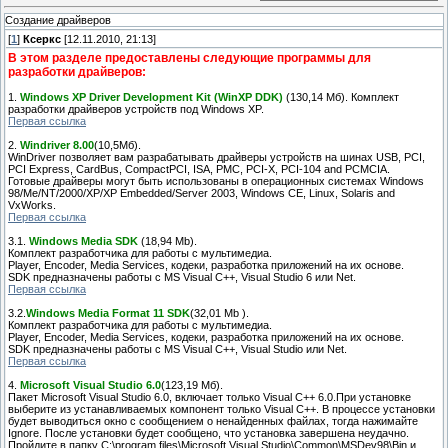
Создание драйверов
[
1
]
Ксеркс
[12.11.2010, 21:13]
В этом разделе предоставлены следующие программы для
разработки драйверов:
1.
Windows XP Driver Development Kit (WinXP DDK)
(130,14 Мб). Комплект
разработки драйверов устройств под Windows XP.
Первая ссылка
2.
Windriver 8.00
(10,5Мб).
WinDriver позволяет вам разрабатывать драйверы устройств на шинах USB, PCI,
PCI Express, CardBus, CompactPCI, ISA, PMC, PCI-X, PCI-104 and PCMCIA.
Готовые драйверы могут быть использованы в операционных системах Windows
98/Me/NT/2000/XP/XP Embedded/Server 2003, Windows CE, Linux, Solaris and
VxWorks.
Первая ссылка
3.1.
Windows Media SDK
(18,94 Mb).
Комплект разработчика для работы с мультимедиа.
Player, Encoder, Media Services, кодеки, разработка приложений на их основе.
SDK предназначены работы с MS Visual C++, Visual Studio 6 или Net.
Первая ссылка
3.2.
Windows Media Format 11 SDK
(32,01 Mb ).
Комплект разработчика для работы с мультимедиа.
Player, Encoder, Media Services, кодеки, разработка приложений на их основе.
SDK предназначены работы с MS Visual C++, Visual Studio или Net.
Первая ссылка
4.
Microsoft Visual Studio 6.0
(123,19 Мб).
Пакет Microsoft Visual Studio 6.0, включает только Visual C++ 6.0.При установке
выберите из устанавливаемых компонент только Visual C++. В процессе установки
будет выводиться окно с сообщением о ненайденных файлах, тогда нажимайте
Ignore. После установки будет сообщено, что установка завершена неудачно.
Пройдите в папку C:\program files\Microsoft Visual Studio\Common\MSDev98\Bin и