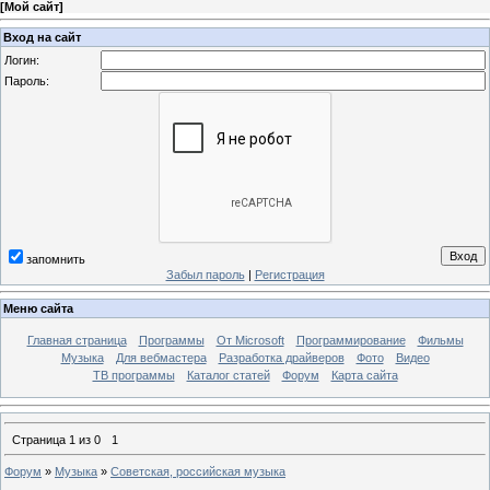
[
Мой сайт
]
Вход на сайт
Логин:
Пароль:
запомнить
Забыл пароль
|
Регистрация
Меню сайта
Главная страница
Программы
От Microsoft
Программирование
Фильмы
Музыка
Для вебмастера
Разработка драйверов
Фото
Видео
ТВ программы
Каталог статей
Форум
Карта сайта
Страница
1
из
0
1
Форум
»
Музыка
»
Советская, российская музыка