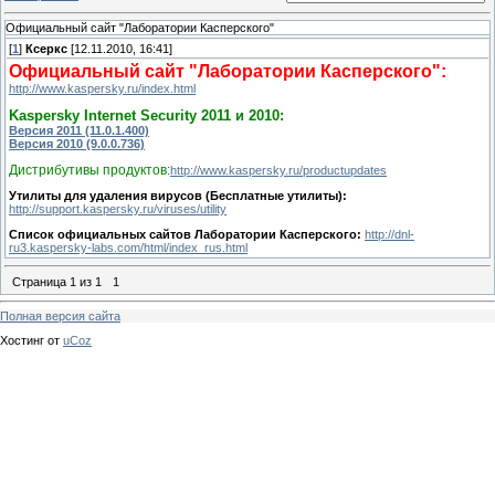
Официальный сайт "Лаборатории Касперского"
[
1
]
Ксеркс
[12.11.2010, 16:41]
Официальный сайт "Лаборатории Касперского":
http://www.kaspersky.ru/index.html
Kaspersky Internet Security 2011 и 2010:
Версия 2011 (11.0.1.400)
Версия 2010 (9.0.0.736)
Дистрибутивы продуктов:
http://www.kaspersky.ru/productupdates
Утилиты для удаления вирусов (Бесплатные утилиты):
http://support.kaspersky.ru/viruses/utility
Список официальных сайтов Лаборатории Касперского:
http://dnl-
ru3.kaspersky-labs.com/html/index_rus.html
Страница
1
из
1
1
Полная версия сайта
Хостинг от
uCoz