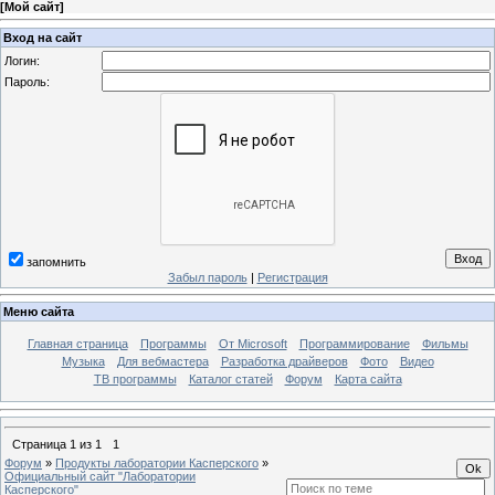
[
Мой сайт
]
Вход на сайт
Логин:
Пароль:
запомнить
Забыл пароль
|
Регистрация
Меню сайта
Главная страница
Программы
От Microsoft
Программирование
Фильмы
Музыка
Для вебмастера
Разработка драйверов
Фото
Видео
ТВ программы
Каталог статей
Форум
Карта сайта
Страница
1
из
1
1
Форум
»
Продукты лаборатории Касперского
»
Официальный сайт "Лаборатории
Касперского"