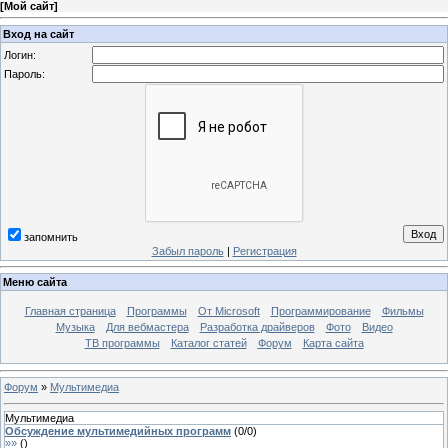
[
Мой сайт
]
Вход на сайт
Логин:
Пароль:
запомнить
Забыл пароль
|
Регистрация
Меню сайта
Главная страница
Программы
От Microsoft
Программирование
Фильмы
Музыка
Для вебмастера
Разработка драйверов
Фото
Видео
ТВ программы
Каталог статей
Форум
Карта сайта
Форум
»
Мультимедиа
Мультимедиа
Обсуждение мультимедийных программ
(
0
/
0
)
»»
(
)