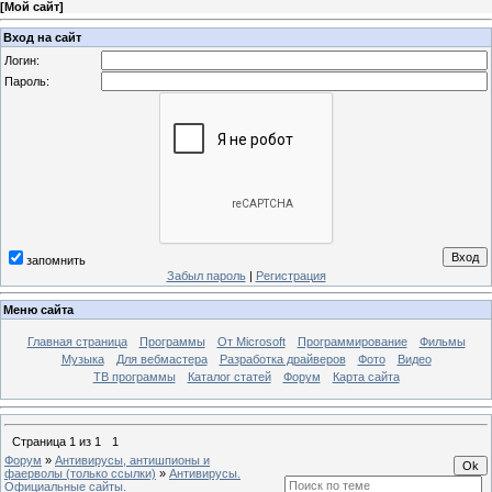
[
Мой сайт
]
Вход на сайт
Логин:
Пароль:
запомнить
Забыл пароль
|
Регистрация
Меню сайта
Главная страница
Программы
От Microsoft
Программирование
Фильмы
Музыка
Для вебмастера
Разработка драйверов
Фото
Видео
ТВ программы
Каталог статей
Форум
Карта сайта
Страница
1
из
1
1
Форум
»
Антивирусы, антишпионы и
фаерволы (только ссылки)
»
Антивирусы.
Официальные сайты.