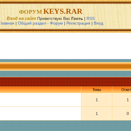
KEYS.RAR
ФОРУМ
Вход на сайт
Приветствую Вас
Гость
|
RSS
Главная
|
Общий раздел - Форум
|
Регистрация
|
Вход
Темы
Отве
1
1
1
0