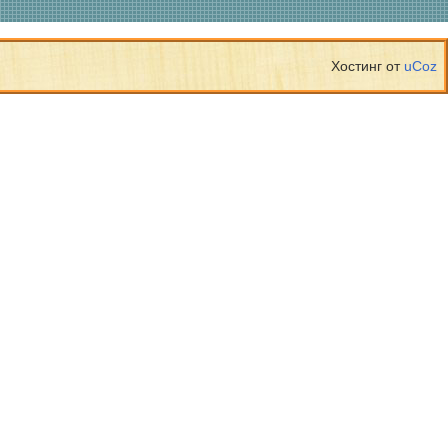
Хостинг от
uCoz