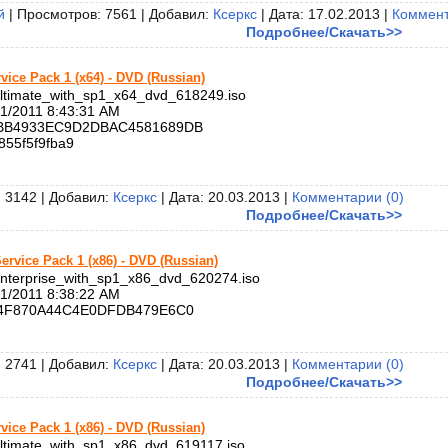
й
| Просмотров: 7561 | Добавил:
Ксеркс
| Дата:
17.02.2013
|
Коммент
Подробнее/Скачать>>
vice Pack 1 (x64) - DVD (Russian)
timate_with_sp1_x64_dvd_618249.iso
1/2011 8:43:31 AM
B4933EC9D2DBAC4581689DB
855f5f9fba9
 3142 | Добавил:
Ксеркс
| Дата:
20.03.2013
|
Комментарии (0)
Подробнее/Скачать>>
ervice Pack 1 (x86) - DVD (Russian)
terprise_with_sp1_x86_dvd_620274.iso
1/2011 8:38:22 AM
4F870A44C4E0DFDB479E6C0
 2741 | Добавил:
Ксеркс
| Дата:
20.03.2013
|
Комментарии (0)
Подробнее/Скачать>>
vice Pack 1 (x86) - DVD (Russian)
timate_with_sp1_x86_dvd_619117.iso