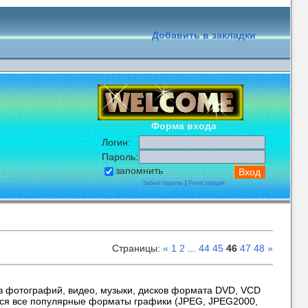
Добавить в закладки
Форма входа
Логин:
Пароль:
запомнить
Забыл пароль
|
Регистрация
Страницы
:
«
1
2
...
44
45
46
47
48
»
 из фотографий, видео, музыки, дисков формата DVD, VCD
тся все популярные форматы графики (JPEG, JPEG2000,