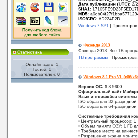
Дата публикации (UTC):
2/2
SHA1:
17165FE9D23F5ED17
MD5:
a6db04f27f1bba577129
ISO/CRC:
AD224F2D
Windows 7 SP1
| Просмотров:
Получить код блока
для
любого сайта
Фазенда 2013
Фазенда 2013. Все ТВ прогр
Статистика
ТВ программы
| Просмотров:
Онлайн всего:
1
Гостей:
1
Пользователей:
0
Windows 8.1 Pro VL (x86/x
Версия ОС:
6.3.9600
Официальный сайт Майкр
Язык интерфейса системы
ISO образ для 32-разрядной
ISO образ для 64-разрядной
Системные требования ко
• Центральный процессор: 1
• Объем памяти ОЗУ: 1 ГБ д
• Требумое место на винчест
• Разрешение экрана монитор