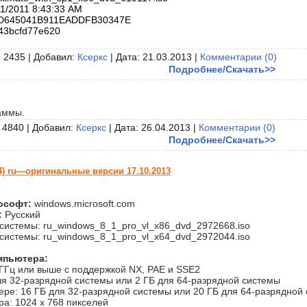
1/2011 8:43:33 AM
D645041B911EADDFB30347E
43bcfd77e620
 2435 | Добавил:
Ксеркс
| Дата:
21.03.2013
|
Комментарии (0)
Подробнее/Скачать>>
аммы.
 4840 | Добавил:
Ксеркс
| Дата:
26.04.2013
|
Комментарии (0)
Подробнее/Скачать>>
64) ru—оригинальные версии 17.10.2013
ософт:
windows.microsoft.com
:
Русский
 системы: ru_windows_8_1_pro_vl_x86_dvd_2972668.iso
 системы: ru_windows_8_1_pro_vl_x64_dvd_2972044.iso
мпьютера:
 ГГц или выше с поддержкой NX, PAE и SSE2
ля 32-разрядной системы или 2 ГБ для 64-разрядной системы
ере: 16 ГБ для 32-разрядной системы или 20 ГБ для 64-разрядной
а: 1024 х 768 пикселей