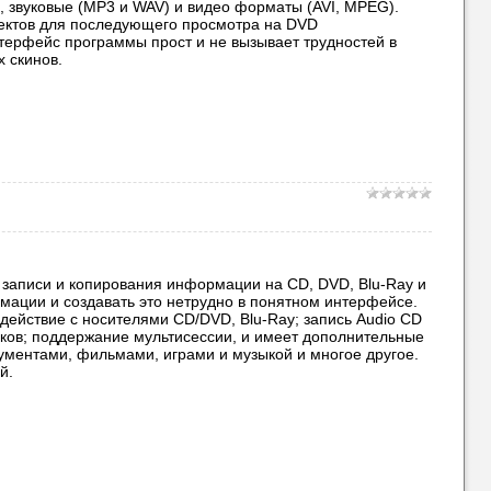
), звуковые (MP3 и WAV) и видео форматы (AVI, MPEG).
ектов для последующего просмотра на DVD
терфейс программы прост и не вызывает трудностей в
 скинов.
я записи и копирования информации на CD, DVD, Blu-Ray и
ации и создавать это нетрудно в понятном интерфейсе.
 действие с носителями CD/DVD, Blu-Ray; запись Audio CD
сков; поддержание мультисессии, и имеет дополнительные
ументами, фильмами, играми и музыкой и многое другое.
й.