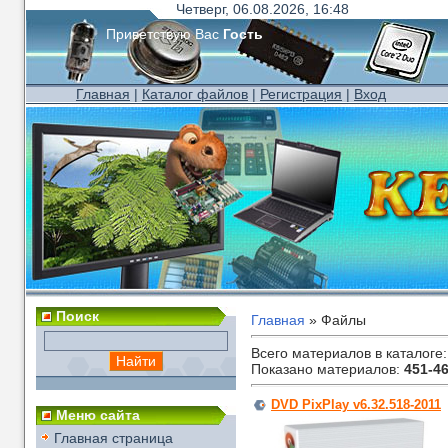
Четверг, 06.08.2026, 16:48
Приветствую Вас
Гость
Главная
|
Каталог файлов
|
Регистрация
|
Вход
Поиск
Главная
»
Файлы
Всего материалов в каталоге
Показано материалов
:
451-4
DVD PixPlay v6.32.518-2011
Меню сайта
Главная страница