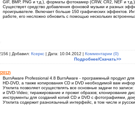
GIF, BMP, PNG и т.д.), форматы фотокамер (CRW, CR2, NEF и т.д.
Существует средство добавления фоновой музыки и разных эфф
проигрывателе. Включает больше 150 графических эффектов. Ин
работе, его несложно обновить с помощью нескольких встроенных
2156 | Добавил:
Ксеркс
| Дата:
10.04.2012
|
Комментарии (0)
Подробнее/Скачать>>
(2012)
BurnAware Professional 4.8 BurnAware - программный продукт дл
HD-DVD, а также копирования CD и DVD необходимой вам информ
Утилита позволяет осуществлять все основные задачи по записи:
и DVD-Video; тиражирование и прожиг образов; клонирование ди
инструменты для созданий копий CD и DVD с фотографиями, док
Утилита содержит разноязычный интерфейс, в том числе и русски