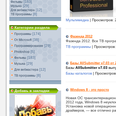
[183]
Фильмы
[29]
Музыка
[12]
Для вебмастера
[8]
ТВ программы
Мультимедиа
| Просмотров: 
Категории раздела
[174]
Программы
Фазенда 2012
[38]
От Microsoft
Фазенда 2012. Все ТВ прогр
[29]
Программирование
ТВ программы
| Просмотров:
[5]
Photoshop
[183]
Фильмы
Базы AllSubmitter v7.03 от 
[29]
Музыка
Базы
AllSubmitter v7.03
выпу
[12]
Для вебмастера
Базы каталогов
| Просмотров
[8]
ТВ программы
Windows 8 - это просто
Добавь в закладки
Новая ОС трансинтернациона
2012 года, Windows 8 неукл
Установка новой операционн
драйверов, — все отлично ра