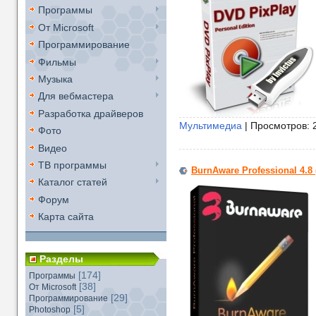
Программы
От Microsoft
Программирование
Фильмы
Музыка
Для вебмастера
Разработка драйверов
Мультимедиа
| Просмотров: 
Фото
Видео
ТВ программы
BurnAware Professional 4.8 
Каталог статей
Форум
Карта сайта
Разделы
[174]
Программы
[38]
От Microsoft
[29]
Программирование
[5]
Photoshop